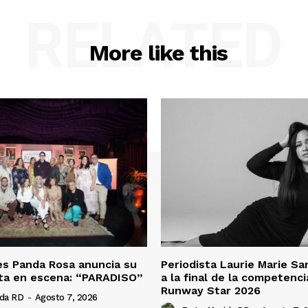
RELATED
More like this
es Panda Rosa anuncia su
Periodista Laurie Marie S
ta en escena: “PARADISO”
a la final de la competenc
Runway Star 2026
ida RD
-
Agosto 7, 2026