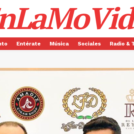
nLaMoVid
nto
Entérate
Música
Sociales
Radio & 