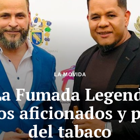
LA MOVIDA
La Fumada Legend
os aficionados y 
del tabaco