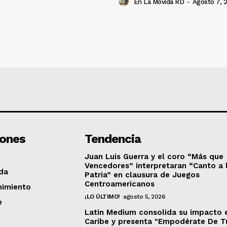
En La Movida RD
-
Agosto 7, 
iones
Tendencia
Juan Luis Guerra y el coro “Más que
Vencedores” interpretaran “Canto a 
da
Patria” en clausura de Juegos
Centroamericanos
nimiento
¡LO ÚLTIMO!
agosto 5, 2026
e
Latin Medium consolida su impacto 
Caribe y presenta "Empodérate De T