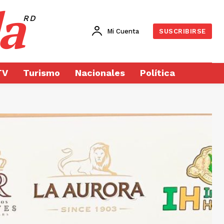
a
RD
Mi Cuenta
SUSCRIBIRSE
TV
Turismo
Nacionales
Política