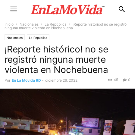
Inicio
Nacionales
La República
¡Reporte histórico! no se registró
ninguna muerte violenta en Nochebuena
Nacionales
La República
¡Reporte histórico! no se
registró ninguna muerte
violenta en Nochebuena
451
0
Por
En La Movida RD
-
diciembre 26, 2022