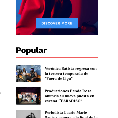
Popular
Albert Pujols
Verónica Batista regresa con
la tercera temporada de
“Fuera de Liga”
Producciones Panda Rosa
s
anuncia su nueva puesta en
escena: “PARADISO”
Periodista Laurie Marie
Santos avanza a la final de la