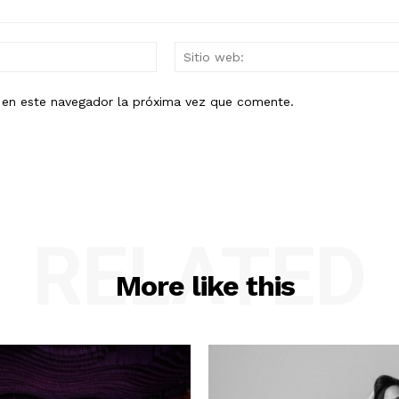
Mail:*
b en este navegador la próxima vez que comente.
RELATED
More like this