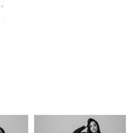
Sitio
web: