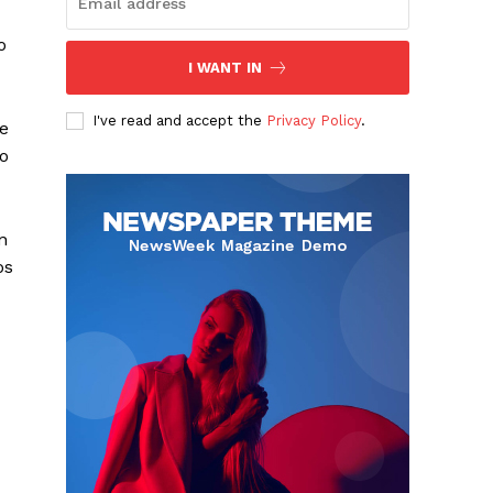
o
I WANT IN
I've read and accept the
Privacy Policy
.
e
o
n
os