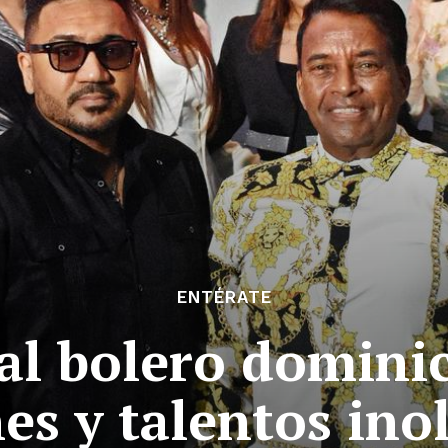
ENTÉRATE
al bolero domin
s y talentos ino