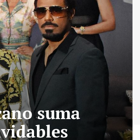
icano suma
lvidables