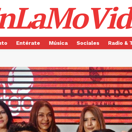
nLaMoVid
nto
Entérate
Música
Sociales
Radio & 