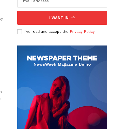
I WANT IN
de
I've read and accept the
Privacy Policy
.
a
a
Albert Pujols