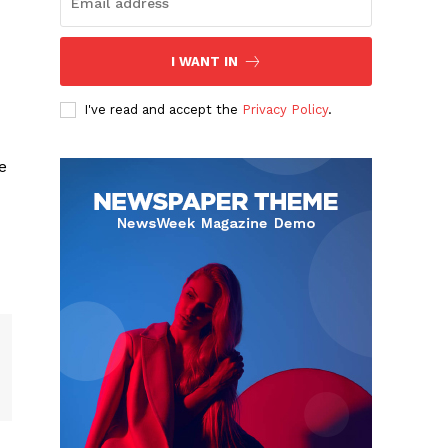
I WANT IN
I've read and accept the
Privacy Policy
.
e
Albert Pujols