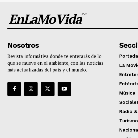
EnLaMoVida
RD
Nosotros
Secc
Revista informátiva donde te enterarás de lo
Portada
que se mueve en el ambiente, con las noticias
La Movi
más actualizadas del país y el mundo.
Entrete
Entérat
Música
Sociale
Radio &
Turismo
Naciona