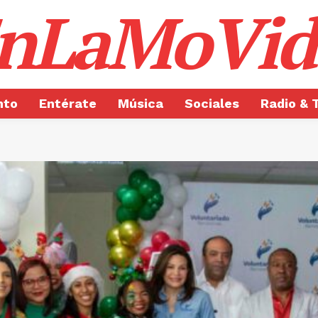
nLaMoVid
nto
Entérate
Música
Sociales
Radio & 