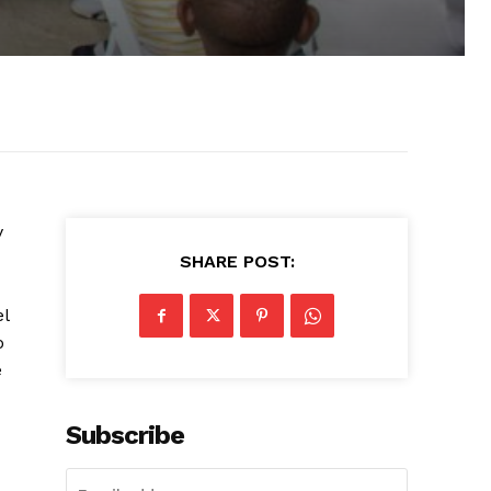
y
SHARE POST:
el
o
e
Subscribe