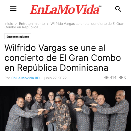
Inicio
Entretenimiento
Wilfrido Vargas se une al concierto de El Gran
Combo en República...
Entretenimiento
Wilfrido Vargas se une al
concierto de El Gran Combo
en República Dominicana
414
0
Por
En La Movida RD
-
junio 27, 2022