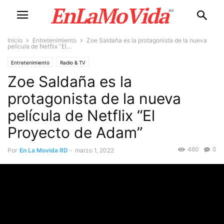
Inicio
Entretenimiento
Zoe Saldaña es la protagonista de la nueva
película de Netflix “El...
Entretenimiento
Radio & TV
Zoe Saldaña es la
protagonista de la nueva
película de Netflix “El
Proyecto de Adam”
460
0
Por
En La Movida RD
-
marzo 1, 2022