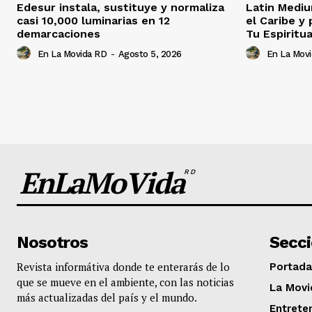
Edesur instala, sustituye y normaliza
Latin Mediu
casi 10,000 luminarias en 12
el Caribe y
demarcaciones
Tu Espiritua
En La Movida RD
-
Agosto 5, 2026
En La Mov
EnLaMoVida
RD
Nosotros
Secc
Revista informátiva donde te enterarás de lo
Portada
que se mueve en el ambiente, con las noticias
La Movi
más actualizadas del país y el mundo.
Entrete