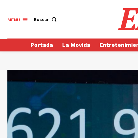
E
Buscar
MENU
Portada
La Movida
Entretenimie