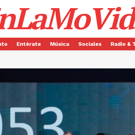
nLaMoVid
nto
Entérate
Música
Sociales
Radio & 