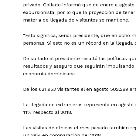
privado, Collado informó que de enero a agosto el
excursionista, por lo que la proyección de tener
materia de llegada de visitantes se mantiene.
“Esto significa, señor presidente, que en ocho m
personas. Si esto no es un récord en la llegada 
De su lado el presidente resaltó las políticas q
resultados y aseguró que seguirán impulsando e
Día
economía dominicana.
Día de Leyendas
De los 621,953 visitantes el en agosto 502,289 er
La llegada de extranjeros representa en agosto 
11% respecto al 2018.
Albert Pujol
Las visitas de étnicos el mes pasado también r
un 39% en comparación del 2018.