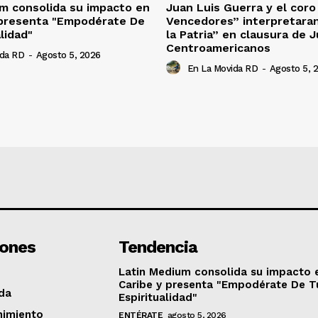
m consolida su impacto en
Juan Luis Guerra y el cor
 presenta "Empodérate De
Vencedores” interpretara
lidad"
la Patria” en clausura de 
Centroamericanos
ida RD
-
Agosto 5, 2026
En La Movida RD
-
Agosto 5, 
iones
Tendencia
Latin Medium consolida su impacto 
Caribe y presenta "Empodérate De T
da
Espiritualidad"
nimiento
ENTÉRATE
agosto 5, 2026