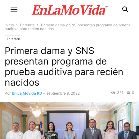
Inicio
Entérate
Primera dama y SNS presentan programa de prueba
auditiva para recién nacidos
Entérate
Primera dama y SNS
presentan programa de
prueba auditiva para recién
nacidos
351
0
Por
En La Movida RD
-
septiembre 9, 2022