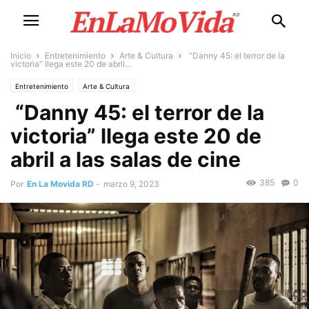
Inicio
Entretenimiento
Arte & Cultura
“Danny 45: el terror de la
victoria” llega este 20 de abril...
Entretenimiento
Arte & Cultura
“Danny 45: el terror de la
victoria” llega este 20 de
abril a las salas de cine
385
0
Por
En La Movida RD
-
marzo 9, 2023