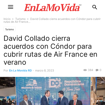
Inicio
Turismo
David Collado cierra acuerdos con Cóndor para cubrir
rutas de Air France...
Turismo
David Collado cierra
acuerdos con Cóndor para
cubrir rutas de Air France en
verano
384
0
Por
En La Movida RD
-
marzo 8, 2023